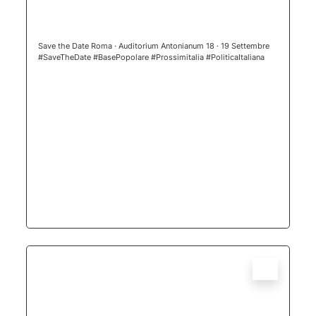
(apertura 
Save the Date Roma · Auditorium Antonianum 18 · 19 Settembre
#SaveTheDate #BasePopolare #Prossimitalia #PoliticaItaliana