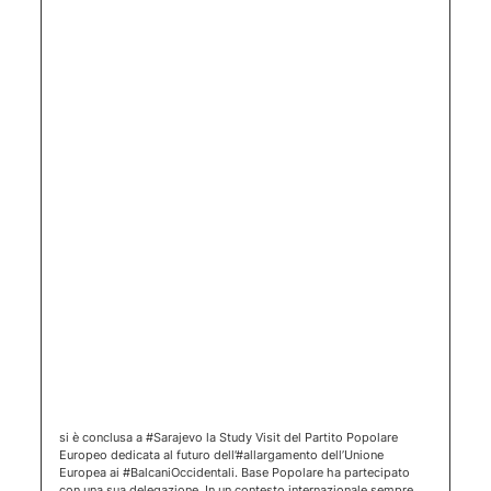
(apertura 
si è conclusa a #Sarajevo la Study Visit del Partito Popolare
Europeo dedicata al futuro dell’#allargamento dell’Unione
Europea ai #BalcaniOccidentali. Base Popolare ha partecipato
con una sua delegazione. In un contesto internazionale sempre