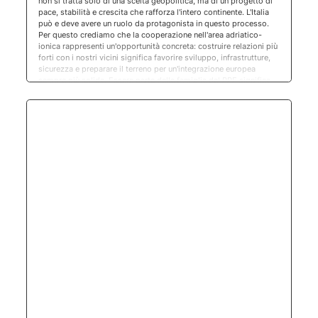
non si tratta solo di una scelta geopolitica, ma di un progetto di
pace, stabilità e crescita che rafforza l'intero continente. L'Italia
può e deve avere un ruolo da protagonista in questo processo.
Per questo crediamo che la cooperazione nell'area adriatico-
ionica rappresenti un'opportunità concreta: costruire relazioni più
forti con i nostri vicini significa favorire sviluppo, infrastrutture,
sicurezza e preparare il terreno per un'integrazione europea
sempre più solida. Essere parte della famiglia del PPE significa
contribuire, con le nostre idee e i nostri valori, a costruire
un'Europa più forte, capace di affrontare le sfide del presente
senza perdere di vista la propria identità e la centralità della
persona.