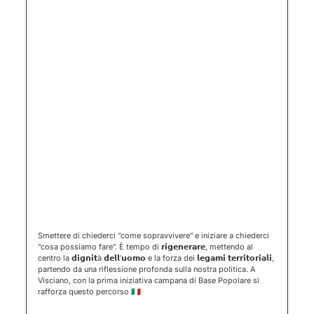
(apertura 
Smettere di chiederci "come sopravvivere" e iniziare a chiederci
"cosa possiamo fare". È tempo di 𝗿𝗶𝗴𝗲𝗻𝗲𝗿𝗮𝗿𝗲, mettendo al
centro la 𝗱𝗶𝗴𝗻𝗶𝘁à 𝗱𝗲𝗹𝗹’𝘂𝗼𝗺𝗼 e la forza dei 𝗹𝗲𝗴𝗮𝗺𝗶 𝘁𝗲𝗿𝗿𝗶𝘁𝗼𝗿𝗶𝗮𝗹𝗶,
partendo da una riflessione profonda sulla nostra politica. A
Visciano, con la prima iniziativa campana di Base Popolare si
rafforza questo percorso 🇮🇹