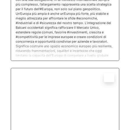
più complesso, l’allargamento rappresenta una scelta strategica
per il futuro dell’#Europa, non solo sul piano geopolitico.
Un’Europa più ampia è anche un’Europa più forte, più stabile e
meglio attrezzata per affrontare le sfide #economiche,
#industriali e di #sicurezza del nostro tempo. L’integrazione dei
Balcani occidentali significa rafforzare il Mercato Unico,
estendere regole comuni, favorire #investimenti, crescita e
#competitività per le imprese europee e creare condizioni di
concorrenza e opportunità condivise per aziende e lavoratori.
Significa costruire uno spazio economico europeo più resiliente,
riducendo frammentazioni, squilibri e incertezze che oggi
limitano la capacità dell’Europa di competere a livello globale.
L’allargamento rimane una delle politiche di maggior successo
dell’Unione Europea. Ha promosso pace, stabilità, democrazia e
prosperità e continua a essere uno strumento fondamentale per
rafforzare lo Stato di diritto e i valori europei. Da Sarajevo
portiamo a casa un messaggio chiaro: il futuro dei Balcani
occidentali è in Europa. E il futuro dell’Europa dipende anche
dalla sua capacità di completare l’integrazione del continente,
rafforzando al contempo la propria competitività industriale e la
propria autonomia strategica.