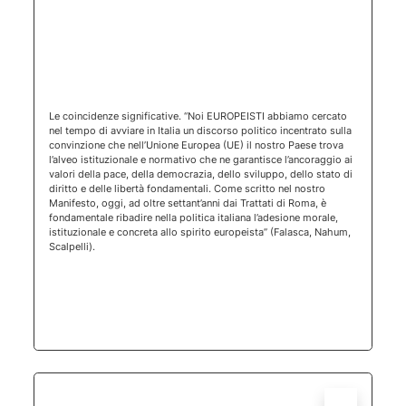
(apertura 
Le coincidenze significative. “Noi EUROPEISTI abbiamo cercato
nel tempo di avviare in Italia un discorso politico incentrato sulla
convinzione che nell’Unione Europea (UE) il nostro Paese trova
l’alveo istituzionale e normativo che ne garantisce l’ancoraggio ai
valori della pace, della democrazia, dello sviluppo, dello stato di
diritto e delle libertà fondamentali. Come scritto nel nostro
Manifesto, oggi, ad oltre settant’anni dai Trattati di Roma, è
fondamentale ribadire nella politica italiana l’adesione morale,
istituzionale e concreta allo spirito europeista” (Falasca, Nahum,
Scalpelli).