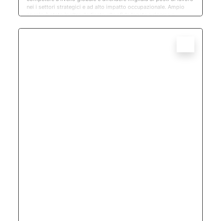
nei i settori strategici e ad alto impatto occupazionale. Ampio
spazio è stato inoltre dedicato alle sfide legate a ricerca e
sviluppo, intelligenza artificiale, cybersicurezza, connettività e
sistemi di accumulo dell’energia, temi che avranno un impatto
diretto sull’occupazione, sulle competenze e sul futuro delle
comunità locali. Base Popolare continuerà a contribuire a questo
confronto, promuovendo una visione di sviluppo fondata su
competitività, innovazione e autonomia strategica europea.
Sempre con la persona al centro.