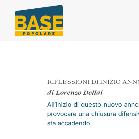
Vai ai contenuti della pagina
Vai al pié di pagina
RIFLESSIONI DI INIZIO ANN
di Lorenzo Dellai
All’inizio di questo nuovo anno
provocare una chiusura difensiva
sta accadendo.