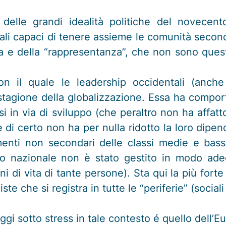
i delle grandi idealità politiche del novece
uali capaci di tenere assieme le comunità seco
ica e della “rappresentanza”, che non sono quest
on il quale le leadership occidentali (anche
stagione della globalizzazione. Essa ha compor
si in via di sviluppo (che peraltro non ha affatt
e di certo non ha per nulla ridotto la loro dipe
enti non secondari delle classi medie e basse 
 nazionale non è stato gestito in modo adegua
zioni di vita di tante persone). Sta qui la più fo
ste che si registra in tutte le “periferie” (socia
gi sotto stress in tale contesto é quello dell’E