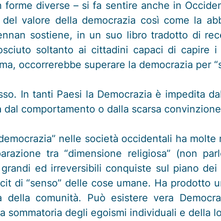
forme diverse – si fa sentire anche in Occide
e del valore della democrazia così come la a
nnan sostiene, in un suo libro tradotto di recen
osciuto soltanto ai cittadini capaci di capire 
omma, occorrerebbe superare la democrazia per “s
sso. In tanti Paesi la Democrazia è impedita da
 dal comportamento o dalla scarsa convinzione d
mocrazia” nelle società occidentali ha molte r
parazione tra “dimensione religiosa” (non parl
randi ed irreversibili conquiste sul piano dei di
it di “senso” delle cose umane. Ha prodotto u
era della comunità. Può esistere vera Democra
a sommatoria degli egoismi individuali e della lo