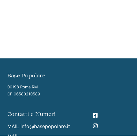
Vai ai contenuti della pagina
Vai all'intestazione della pagina
Base Popolare
00198 Roma RM
CF 96580210589
Contatti e Numeri
MAIL
info@basepopolare.it
MAIL