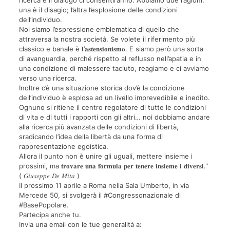
ricerca e il dialogo ci consentiranno. Abbiamo due ragioni:
una è il disagio; l’altra l’esplosione delle condizioni
dell’individuo.
Noi siamo l’espressione emblematica di quello che
attraversa la nostra società. Se volete il riferimento più
classico e banale è 𝐥’𝐚𝐬𝐭𝐞𝐧𝐬𝐢𝐨𝐧𝐢𝐬𝐦𝐨. E siamo però una sorta
di avanguardia, perché rispetto al reflusso nell’apatia e in
una condizione di malessere taciuto, reagiamo e ci avviamo
verso una ricerca.
Inoltre c’è una situazione storica dov’è la condizione
dell’individuo è esplosa ad un livello imprevedibile e inedito.
Ognuno si ritiene il centro regolatore di tutte le condizioni
di vita e di tutti i rapporti con gli altri… noi dobbiamo andare
alla ricerca più avanzata delle condizioni di libertà,
sradicando l’idea della libertà da una forma di
rappresentazione egoistica.
Allora il punto non è unire gli uguali, mettere insieme i
prossimi, ma 𝐭𝐫𝐨𝐯𝐚𝐫𝐞 𝐮𝐧𝐚 𝐟𝐨𝐫𝐦𝐮𝐥𝐚 𝐩𝐞𝐫 𝐭𝐞𝐧𝐞𝐫𝐞 𝐢𝐧𝐬𝐢𝐞𝐦𝐞 𝐢 𝐝𝐢𝐯𝐞𝐫𝐬𝐢."
( 𝐺𝑖𝑢𝑠𝑒𝑝𝑝𝑒 𝐷𝑒 𝑀𝑖𝑡𝑎 )
Il prossimo 11 aprile a Roma nella Sala Umberto, in via
Mercede 50, si svolgerà il #Congressonazionale di
#BasePopolare.
Partecipa anche tu.
Invia una email con le tue generalità a: