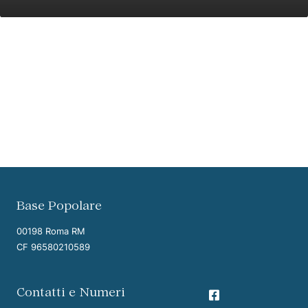
Vai ai contenuti della pagina
Vai all'intestazione della pagina
Base Popolare
00198 Roma RM
CF 96580210589
Contatti e Numeri